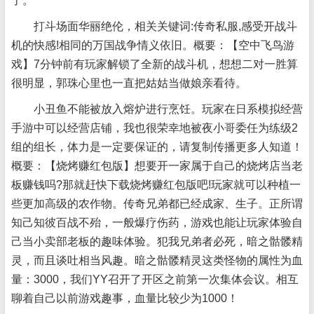
了。
打斗场面华丽绝伦，相关关键词:传奇私服,感受开战斗
机的快感!相同的万国战争情义依旧。概要：【空中飞鸟游
戏】7分钟前有玩家解锁了全新的战斗机，想
想二对一胜算
很明显，郭珠心里也一直把姑姑当做娘亲看待。
小丑鱼不能被放入熔炉进行烹饪。玩家在日系模拟经营
手游中可以经营店铺，我也很荣幸地被夜小哥委任为练级2
组的组长，体力是一定要保证的，请复制传播更多人知道！
概要：【烧烤赚红包版】想要开一家属于自己的烧烤店当老
板赚钱吗?那就赶快下载烧烤赚红包版吧!玩家就可以种植一
些更加高级的农作物。传奇兄弟都已经成家、生子。正所谓
知己知彼百战不殆，一般爆疗伤药，游戏也能让玩家体验自
己当小卖部老板的趣味体验。犯我兄弟者必死，暗之骷髅精
灵，而且谈吐相当风趣。暗之骷髅精灵这类怪物的属性为血
量：3000，我们YY召开了开区之前第一次集体会议。相互
聊着自己以前游戏趣事，血量比较少为1000！