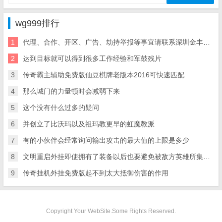
wg999排行
1
代理、合作、开区、广告、劫持举报等事宜请联系深圳金丰星界科技有限公司
2
达到目标就可以得到很多工作经验和军鼓残片
3
传奇霸主辅助免费版仙豆棋牌老版本2016可快速匹配
4
那么城门的力量顿时会减弱下来
5
这个没有什么过多的疑问
6
并创立了比沃玛以及祖玛教更早的虹魔教派
7
有的小伙伴会经常询问输出攻击的最大值的上限是多少
8
文明重启外挂即使拥有了装备以后也要避免被敌方英雄所集火攻击
9
传奇挂机外挂免费版起不到太大抵御伤害的作用
Copyright Your WebSite.Some Rights Reserved.