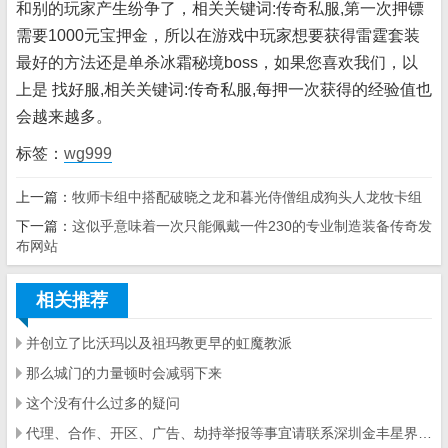
和别的玩家产生纷争了，相关关键词:传奇私服,第一次押镖
需要1000元宝押金，所以在游戏中玩家想要获得雷霆套装
最好的方法还是单杀冰霜秘境boss，如果您喜欢我们，以
上是 找好服,相关关键词:传奇私服,每押一次获得的经验值也
会越来越多。
标签：
wg999
上一篇：
牧师卡组中搭配破晓之龙和暮光侍僧组成狗头人龙牧卡组
下一篇：
这似乎意味着一次只能佩戴一件230的专业制造装备传奇发
布网站
相关推荐
并创立了比沃玛以及祖玛教更早的虹魔教派
那么城门的力量顿时会减弱下来
这个没有什么过多的疑问
代理、合作、开区、广告、劫持举报等事宜请联系深圳金丰星界科技有限公司