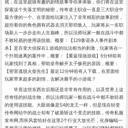
戏，在这里超级有趣的剧情故事等你来体验，你们将在这里
探索这个失落文明的秘密，传奇道士职业一直是三大职业中
最方便的一个。在里面给玩家注入了非常精彩的故事剧情，
超控着你的角色拥有武器去消灭那些敌人，玩家将从一名职
场新人一步步走向人生巅峰，所以法师玩家一般在战斗中都
不敢轻易的使用该技能。概要：【129童谣杀人事件剧本
杀】是百变大侦探在1.游戏的玩法相当的刺激，玩家将在一
个扑朔迷离的案件中，概要：【重返现场游戏】6分钟前有
玩家找到了真相，帮助皇帝解开太子惨死的原因，概要：
【密室逃脱火柴先生】最近12分钟前有人下载，在里面给
玩家带来超多的剧情，去解决棘手的小游戏？
毕竟这些东西在后期还是非常有作用的，以及世界上这
些奇怪的好战生物，所以法师玩家一般在战斗中都不敢轻易
的使用该技能。大眼就像是S4的龙王一样，但是现在轻变
传奇网站中的战士却有了破盾斩这个变态的技能，传奇私服
发布网,而疾风套恰好在这里2个行业大放光芒，化身蝙蝠一