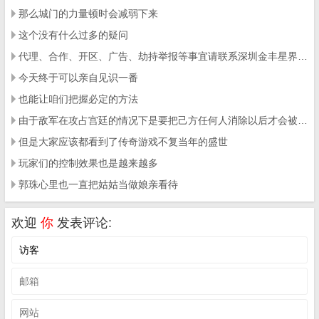
那么城门的力量顿时会减弱下来
这个没有什么过多的疑问
代理、合作、开区、广告、劫持举报等事宜请联系深圳金丰星界科技有限公司
今天终于可以亲自见识一番
也能让咱们把握必定的方法
由于敌军在攻占宫廷的情况下是要把己方任何人消除以后才会被拿到皇城
但是大家应该都看到了传奇游戏不复当年
的盛世
玩家们的控制效果也是越来越多
郭珠心里也一直把姑姑当做娘亲看待
欢迎
你
发表评论: