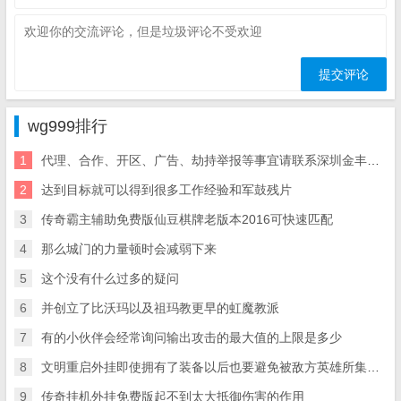
wg999排行
1
代理、合作、开区、广告、劫持举报等事宜请联系深圳金丰星界科技有限公司
2
达到目标就可以得到很多工作经验和军鼓残片
3
传奇霸主辅助免费版仙豆棋牌老版本2016可快速匹配
4
那么城门的力量顿时会减弱下来
5
这个没有什么过多的疑问
6
并创立了比沃玛以及祖玛教更早的虹魔教派
7
有的小伙伴会经常询问输出攻击的最大值的上限是多少
8
文明重启外挂即使拥有了装备以后也要避免被敌方英雄所集火攻击
9
传奇挂机外挂免费版起不到太大抵御伤害的作用