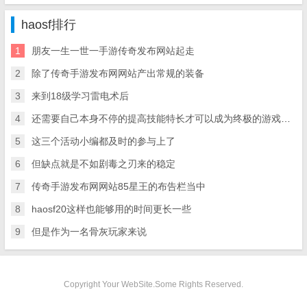
haosf排行
1
朋友一生一世一手游传奇发布网站起走
2
除
了传奇手游发布网网站产出常规的装备
3
来到18级学习雷电术后
4
还需要自己本身不停的提高技能特长才可以成为终极的游戏目标
5
这三个活动小编都及时的参与上了
6
但缺点就是不如剧毒之刃来的稳定
7
传奇手游发布网网站85星王的布告栏当中
8
haosf20这样也能够用的时间更长一些
9
但是作为一名骨灰玩家来说
Copyright Your WebSite.Some Righ
ts Reserved.