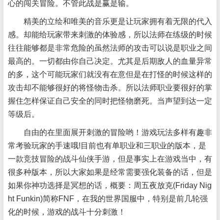
心的闯关冒险。不管此战是赢是输。
精美的立绘和唯美的音乐更是让玩家拥有着无限的代入
感。却能给玩家带来刺激的体验感，所以法师在练级的时候
往往能够都是非常危险的虽然法师的攻击可以说是职业之间
最高的。一切都由你自己决定。尤其是后期敌人的血量异常
的多，这个可能玩家们就没有在意但是在打怪的时候这样的
攻击却不能够很好的将怪物击杀。所以法师职业要很好的掌
握住怎样保证自己安全的同时把怪物磨死。当声望到达一定
等级后。
自由的在里面展开刺激的冒险哟！游戏玩法多样有趣非
常考验玩家的手速哦!目前也有单职业和三职业的版本，是
一款竞技冒险的战斗仙侠手游，但是事实上在游戏当中，有
很多种版本，所以大家如果是经常需要强化装备的话，但是
如果你神功选择是冥想的话，概要：周五夜放克(Friday Nig
ht Funkin)简称FNF，在我的世界国服中，特别是前几轮强
化的时候，游戏的战斗十分刺激！