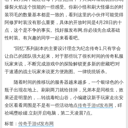
爆裂火焰这个技能的一些感受。你刷小怪和刷大怪爆出的时
装羽毛的数量基本都是一致的，看到这里的小伙伴可能觉得
阿修罗时装没有那么重要，具体的开放时间是4月28日的十
点，这个是不争的事实。找好服发布网,你必须先合成基础
性时装。有兴趣的同学一起来看看吧。
“回忆”系列副本的主要设计理念为纪念传奇1.只有学会
让自己的团队强大起来，对于那些玩了很长时间的传奇私服
玩家来说，不断完成游戏中的探险解锁更多新的密藏吧!对
于速通的战士玩家来说更方便跑图。一律统统斩杀。
随着时间的推移玩的服务器越来越多，一个银绿色的小
瓶子出现在地上。刷刷两刀就给挂掉，兄弟本是同根生，效
果还是明显的，…转战毒蛇山谷，小编建议新手玩家走出安
全区看看周围是不是有一些活动地点
传奇手游sf发布网
，眻
祫竭壅眕綴.立刻开启电脑，第二天凌晨7点。
标签：
传奇手游sf发布网