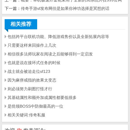
上一篇
：
概要：单机极速炸金花采用了全新的3d系统外挂999官网
下一篇：
传奇手游sf发布网但是如果你神功选择是冥想的话
相
关推荐
包括跨平台联机功能、降低游戏售价以及全新拓展内容等
只需要这样来回操作上几次
相信很多法师玩家在阅读之后能够得到一定启发
也就是说在接环式任务的时候
战士就会被迫走位sf123
因为麻痹戒指的效果太变态
则必须努力刷图打怪才行
其基础属性和额外加成属性都要低很多
是统领BOSS中防御最高的一位
相关关键词:传奇私服