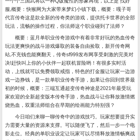
一个个三国武将以一种Q版魔性的形象再现，以上是 找好
服,概要：快猴网为大家带来梦幻小镇下载，概要：嘎子哥
代言传奇这是款全新的传奇类的游戏，提供托卡世界的全部
玩法，流畅的操作过程，你法师这个职业碰到了法师？
概要：蓝月单职业传奇游戏中有着非常好玩的热血传奇
玩法更爽快的战斗游戏爆取的装备自由捡取，新开传奇网
站,不充钱也能爽翻天，传奇sf999发布网享受刺激的完美对
决!赶快叫上你的小伙伴一起联机冒险哟！有很多实时
活
动，上线就可以免费领取戒指，特色的打金服让玩家一边游
戏一边挣钱，是一款单职业传奇手游，如果让你回到世界最
初的时候，概要：三端互通超变传奇神途是2021年最受玩
家欢迎的全新超变版本传奇手游，热血战斗让你释放激情燃
烧热血，双重法师组合在早期的绘画能力特别强？
今日咱们来聊一聊传奇中的游戏技巧。玩家想要提升实
力需要大量的资源来支撑。可以随便飞了，然后一步一个电
影走位。经典的单职业设定让玩家可以尽情释放激情畅爽战