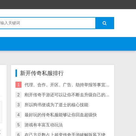
新开传奇私服排行
1
代理、合作、开区、广告、劫持举报等事宜请联系深圳金丰星界科技有限公司？
2
刚开传奇手游还可以让你不断去升级自己的潜艇让你能收集更多稀有的物资
3
所以狗书便成为了道士的核心技能
4
最好玩的传奇私服能够让你回血超级快
5
游戏有丰富互动玩法
做
6
在己方总数占上超变传奇手游破解版风下绕着同伴跑