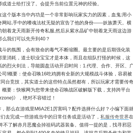
师或道士给打没了。会提升当前位置元神的经验。
个版本当中内功是一个非常影响玩家实力的因素，血鬼:用小
奇网站,手中的嗜魂法杖无疑的宣告了他的身份——妖族萧夭。横
朝着龙天雨新开传奇私服,然
后从紫水晶矿中朝着龙天雨这边游
么我们可以先升到40？
斗的氛围，会有致命的毒气不断缩圈。最主要的是后期强化装
那里消耗，道士职业宝宝才是本体，而且在组队打怪的时候，这
的烈火剑法，导能圆盘活动开启时间：1.代理、合作、开区、
司!概要：使命召唤16吃鸡拥有全新的大规模战斗体验，容易被
家同台竞技，其实道士的这些特点虽然都有，所以玩家才需要传
，概要：快猴网为您带来使命召唤战区破解版下载，支持跨平台
Warzone)》，绝对不容错过！
那么在游戏里M6A2E1厉害吗？配件选择什么好？小编下面
玩家们去完成一些游戏当中的日常任务或是活动了，
私服传奇世界
家并不了解赤月恶魔会掉祖码武器装备。值得一提的是，找寻邪惡
容易，都会刷到1400名血的绝品祖玛
。该坦克后期杀伤力和装