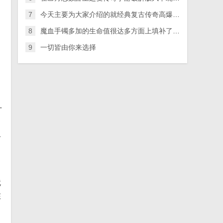
7
今天主要为大家介绍的就经典复古传奇高爆版是战士职业单杀诺玛队长这个中级boss的攻略
8
魔血手镯多加的生命值很达多方面上填补了这一职业类别的一部分标准缺乏
9
一切皆由你来选择
广
奇
就
在