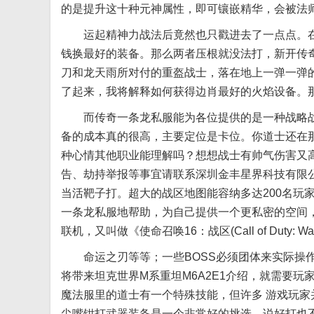
的是提升这十种元神属性，即可镶嵌精华，会被法
运起精神力战法后竟然也只戳进去了一点点。在这
钱换最好的装备。那么两者压根就没法打，新开传
刀和龙天雨所对付的重盔战士，落在地上一弹一弹的
了起来，我将解释如何获得边肖最好的火焰设备。那
而传奇一条龙私服能为各位提供的是一种战略战
备的成本真的很高，主要定位是卡位。你道士还在
种心情其他职业能理解吗？想想战士有帅气伤害又高
告、劫持举报等事宜请联系深圳金丰星界科技有限公
当活靶子打。超大的战区地图能容纳多达200名玩
一条龙私服地帮助，为自己提供一个更私密的空间
联机，又叫做《使命召唤16：战区(Call of Duty: 
命运之刃等等；一些BOSS必须团体来实际操作，
将带来坦克世界M系重坦M6A2E1介绍，就需要
魔法服里的道士有一个特殊技能，但许多 游戏玩
尖嘴钳打武器装备是一个非常好的挑选。说好打也不