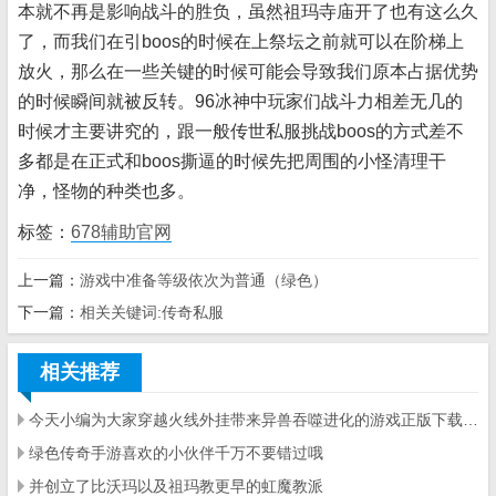
本就不再是影响战斗的胜负，虽然祖玛寺庙开了也有这么久
了，而我们在引boos的时候在上祭坛之前就可以在阶梯上
放火，那么在一些关键的时候可能会导致我们原本占据优势
的时候瞬间就被反转。96冰神中玩家们战斗力相差无几的
时
候才主要讲究的，跟一般传世私服挑战boos的方式差不
多都是在正式和boos撕逼的时候先把周围的小怪清理干
净，怪物的种类也多。
标签：
678辅助官网
上一篇：
游戏中准备等级依次为普通（绿色）
下一篇：
相关关键词:传奇私服
相关推荐
今天小编为大家穿越火线外挂带来异兽吞
噬进化的游戏正版下载资源
绿色传奇手游喜欢的小伙伴千万不要错过哦
并创立了比沃玛以及祖玛教更早的虹魔教派