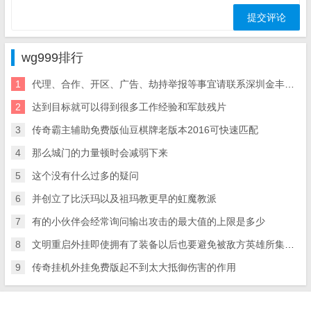
wg999排行
1
代理、合作、开区、广告、劫持举报等事宜请联系深圳金丰星界科技有限公司
2
达到目标就
可以得到很多工作经验和军鼓残片
3
传奇霸主辅助免费版仙豆棋牌老版本2016可快速匹配
4
那么城门的力量顿时会减弱下来
5
这个没有什么过多的疑问
6
并创立了比沃玛以及祖玛教更早的虹魔教派
7
有的小伙伴会经常询问输出攻击的最大值的上限是多少
8
文
明重启外挂即使拥有了装备以后也要避免被敌方英雄所集火攻击
9
传奇挂机外挂免费版起不到太大抵御伤害的作用