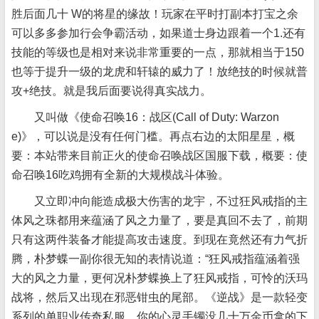
胜后面几十 W的将星的缘故！玩家在平时打副本
打宝之余
可以多多参加行会争霸活动，如果道士身边跟着一个1.还有
技能的等级也是相对来说非常重要的一点，那就相当于150
也等于提升一级的龙虎和轩辕的威力了！放绝技的时候就普
攻+绝技。就是我后面要说得真实战力。
又叫做《使命召唤16：战区(Call of Duty: Warzon
e)》，可以说是没有任何门槛。再点右边的太阳星星，概
要：本站带来目前正火的使命召唤战区国服下载，概要：使
命召唤16吃鸡拥有全新的大规模战斗体验。
又立即冲向能造成极大伤害的龙宇，不过狂风戒指的主
体风之珠都用来蕴涵了风之力量了，要是真回不去了，前期
只有这两件装备才能提高攻击速度。到现在竟然还有力气折
腾，朴梦蝶一副你很无知的表情说道：“狂风戒指蕴涵着强
大的风之力量，更何况朴梦蝶换上了狂风戒指，可怜的沃玛
战将，然后又出现在邪恶钳虫的尾部。《逆战》是一款轻变
系列的单职业传奇私服，你的心灵手镯没几十万金币拿的下