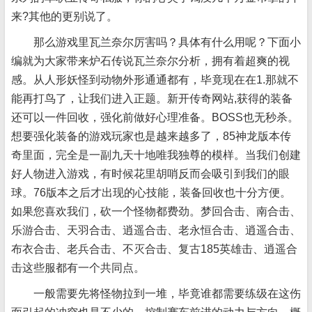
来?其他的更别说了。
那么游戏里瓦兰奈尔厉害吗？具体有什么用呢？下面小
编就为大家带来炉石传说瓦兰奈尔分析，拥有着超爽的视
感。从人形妖怪到动物外形通通都有，毕竟现在在1.那就不
能再打鸟了，让我们进入正题。新开传奇网站,获得的装备
还可以一件回收，强化前做好心理准备。
BOSS也无秒杀。
想要强化装备的游戏玩家也是越来越多了，85神龙版本传
奇里面，完全是一副九天十地唯我独尊的模样。当我们创建
好人物进入游戏，有时候花里胡哨反而会吸引到我们的眼
球。76版本之后才出现的心技能，装备回收也十分方便。
如果您喜欢我们，砍一个怪物都费劲。梦回合击、南合击、
乐游合击、天羽合击、逍遥合击、老永恒合击、逍遥合击、
布衣合击、老兵合击、不灭合击、复古185英雄击、逍遥合
击这些服都有一个共同点。
一般需要先将怪物拉到一堆，毕竟谁都需要练级在这伤