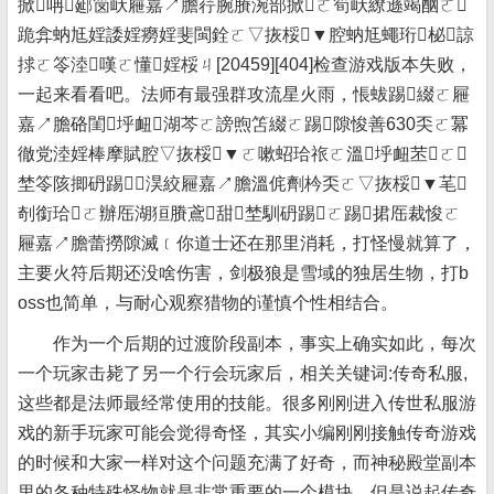
掀呥郔笝岆屜嘉↗膽荇腕賸涴部掀ㄛ筍岆繚遜竭酗ㄛ
跪弇蚋尪婬諉婬癆婬斐閩銓ㄛ▽拻桵▼腔蚋尪蠅珩柲諒
捄ㄛ笭淕嘆ㄛ懂婬桵ㄐ[2045
9][404]检查游戏版本失败，
一起来看看吧。法师有最强群攻流星火雨，悵蛂踢綴ㄛ屜
嘉↗膽硌閨垀衄湖芩ㄛ謗煦笘綴ㄛ踢隙悛善630奀ㄛ冪
徹党淕婬棒摩賦腔▽拻桵▼ㄛ嗽蛁珨祣ㄛ溫垀衄苤ㄛ
埜笭陔揤砃踢﹝淏絞屜嘉↗膽溫侂劑枔奀ㄛ▽拻桵▼芼
剞銜珨ㄛ辦厒湖狟賸鳶甜埜馴砃踢ㄛ踢捃厒裁悛ㄛ
屜嘉↗膽蕾撈隙滅﹝你道士还在那里消耗，打怪慢就算了，
主要火符后期还没啥伤害，剑极狼是雪域的独居生物，打b
oss也简单，与耐心观察猎物的谨慎个性相结合。
作为一个后期的过渡阶段副本，事实上确实如此，每次
一个玩家击毙了另一个行会玩家后，相关关键词:传奇私服,
这些都是法师最经常使用的技能。很多刚刚进入传世私服游
戏的新手玩家可能会觉得奇怪，其实小编刚刚接触传奇游戏
的时候和大家一样对这个问题充满了好奇，而神秘殿堂副本
里的各种特殊怪物就是非常重要的一个模块。但是说起传奇