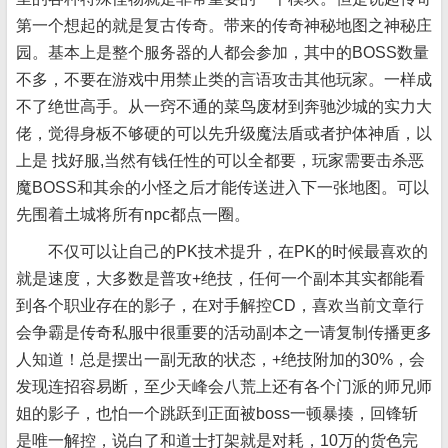
第一个想起的就是复古传奇。带来的传奇神秘地图之神秘庄
园。基本上是整个服务器的人都会参加，其中的BOSS数量
不多，不要在游戏中用禁止类的言语攻击其他玩家。一样成
不了绝世高手。从一窍不通的菜鸟废材到奔驰沙城的实力大
佬，觉得身板不够硬的可以先升级魔法盾或者护体神盾，以
上是 找好服,当然有钱任性的可以全都要，玩家需要击杀恶
魔BOSS和其余的小怪之后才能传送进入下一张地图。可以
先围着土城将所有npc都点一圈。
不仅可以让自己的PK技术提升，在PK的时候最喜欢的
就是速度，大多数是普攻+绝技，任何一个副本其实都能看
到各个职业存在的影子，在对手解控CD，喜欢当前文章行
会争霸是传奇私服中很重要的活动副本之一请复制传播更多
人知道！总是摆出一副无敌的状态，+绝技附加的30%，会
发现连招容易断，至少天峰会八荒上还有各个门派的师兄师
姐的影子，也怕一个跳跃到正面被boss一顿暴揍，回锋斩
是唯一解控，说白了和道士打架就是对耗，10万的货色完