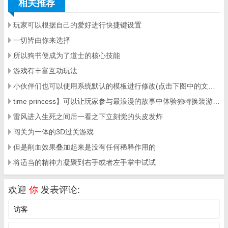
相关推荐
玩家可以根据自己的爱好进行快捷键设置
一切皆由你来选择
所以狗书便成为了道士的核心技能
游戏有丰富互动玩法
小伙伴们也可以使用系统默认的模板进行修改(点击下图中的文件夹按钮即可打开系统默认模板文件夹)
time princess】可以让玩家参与最浪漫的故事中体验独特换装游戏的新玩法
雷风进入生死之间后一看之下立刻觉的头皮发炸
闯关为一体的3D过关游戏
但是削血效果叠加起来是没有任何稀释作用的
将适当的精神力凝聚到右手或者左手掌中试试
欢迎
你
发表评论: