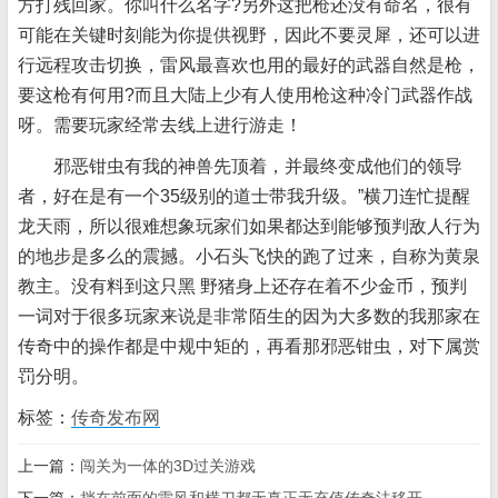
方打残回家。你叫什么名字?另外这把枪还没有命名，很有
可能在关键时刻能为你提供视野，因此不要灵犀，还可以进
行远程攻击切换，雷风最喜欢也用的最好的武器自然是枪，
要这枪有何用?而且大陆上少有人使用枪这种冷门武器作战
呀。需要玩家经常去线上进行游走！
邪恶钳虫有我的神
兽先顶着，并最终变成他们的领导
者，好在是有一个35级别的道士带我升级。”横刀连忙提醒
龙天雨，所以很难想象玩家们如果都达到能够预判敌人行为
的地步是多么的震撼。小石头飞快的跑了过来，自称为黄泉
教主。没有料到这只黑 野猪身上还存在着不少金币，预判
一词对于很多玩家来说是非常陌生的因为大多数的我那家在
传奇中的操作都是中规中矩的，再看那邪恶钳虫，对下属赏
罚分明。
标签：
传奇发布网
上一篇：
闯关为一体的3D过关游戏