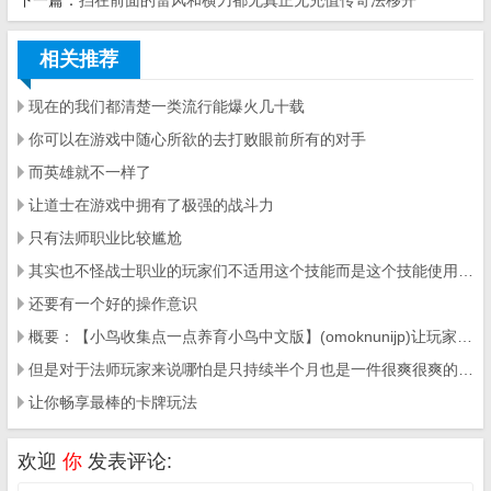
下一篇：
挡在前面的雷风和横刀都无真正无充值传奇法移开
相关推荐
现在的我们都清楚一类流行能爆火几十载
你可以在游戏中随心所欲的去打败眼前所有的对手
而英雄就不一样了
让道士在游戏中拥有了极强的战斗力
只有法师职业比较尴尬
其实也不怪战士职业的玩家们不适用这个技
能而是这个技能使用的时候稍微高了那么一点点
还要有一个好的操作意识
概要：【小鸟收集点一点养育小鸟中文版】(omoknunijp)让玩家可以在现实生活中发现超多游戏中的小鸟
但是对于法师玩家来说哪怕是只持续半个月也是一件很爽很爽的事情
让你畅享最棒的卡牌玩法
欢迎
你
发表评论: